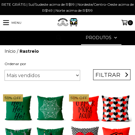
RETE GRÁTIS | Sul/Sudeste acima de R$99 | Nordeste/Centro-Oeste acima de
R$149 | Norte acima de R$199
MENU
0
PRODUTOS
Início
/
Rastreio
Ordenar por
FILTRAR
50
%
OFF
50
%
OFF