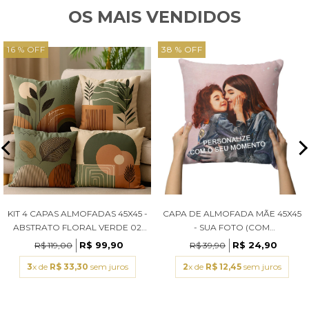
OS MAIS VENDIDOS
16 % OFF
38 % OFF
KIT 4 CAPAS ALMOFADAS 45X45 -
CAPA DE ALMOFADA MÃE 45X45
ABSTRATO FLORAL VERDE 02
- SUA FOTO (COM
(COM ENCHIMENTOS)
ENCHIMENTOS)
R$ 99,90
R$ 24,90
R$ 119,00
R$ 39,90
3
x de
R$ 33,30
sem juros
2
x de
R$ 12,45
sem juros