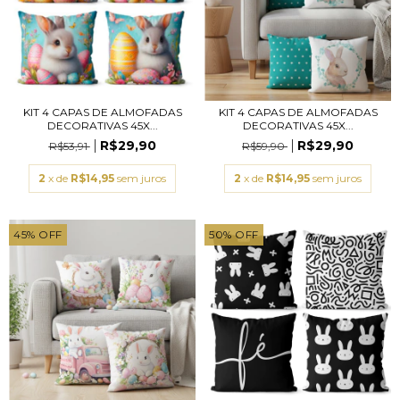
KIT 4 CAPAS DE ALMOFADAS
KIT 4 CAPAS DE ALMOFADAS
DECORATIVAS 45X...
DECORATIVAS 45X...
R$29,90
R$29,90
R$53,91
R$59,90
2
x de
R$14,95
sem juros
2
x de
R$14,95
sem juros
45
%
OFF
50
%
OFF