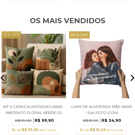
OS MAIS VENDIDOS
16 % OFF
38 % OFF
KIT 4 CAPAS ALMOFADAS 45X45 -
CAPA DE ALMOFADA MÃE 45X45
ABSTRATO FLORAL VERDE 02
- SUA FOTO (COM
(COM ENCHIMENTOS)
ENCHIMENTOS)
R$ 99,90
R$ 24,90
R$ 119,00
R$ 39,90
3
x de
R$ 33,30
sem juros
2
x de
R$ 12,45
sem juros