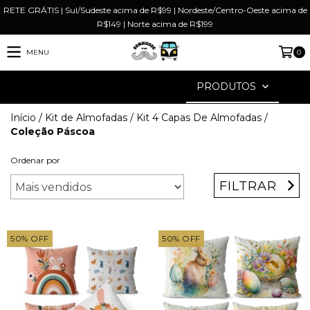
RETE GRÁTIS | Sul/Sudeste acima de R$99 | Nordeste/Centro-Oeste acima de
R$149 | Norte acima de R$199
MENU
0
PRODUTOS
Início
/
Kit de Almofadas
/
Kit 4 Capas De Almofadas
/
Coleção Páscoa
Ordenar por
FILTRAR
50
%
OFF
50
%
OFF