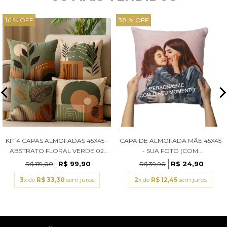
16 % OFF
38 % OFF
KIT 4 CAPAS ALMOFADAS 45X45 -
CAPA DE ALMOFADA MÃE 45X45
ABSTRATO FLORAL VERDE 02
- SUA FOTO (COM
(COM ENCHIMENTOS)
ENCHIMENTOS)
R$ 99,90
R$ 24,90
R$ 119,00
R$ 39,90
3
x de
R$ 33,30
sem juros
2
x de
R$ 12,45
sem juros