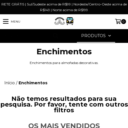
RETE GRÁTIS | Sul/Sudeste acima de R$99 | Nordeste/Centro-Oeste acima de
R$149 | Norte acima de R$199
MENU
0
PRODUTOS
Enchimentos
Enchimentos para almofadas decorativas.
Início
/
Enchimentos
Não temos resultados para sua
pesquisa. Por favor, tente com outros
filtros
OS MAIS VENDIDOS