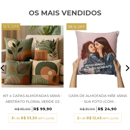
OS MAIS VENDIDOS
16 % OFF
38 % OFF
KIT 4 CAPAS ALMOFADAS 45X45 -
CAPA DE ALMOFADA MÃE 45X45
ABSTRATO FLORAL VERDE 02
- SUA FOTO (COM
(COM ENCHIMENTOS)
ENCHIMENTOS)
R$ 99,90
R$ 24,90
R$ 119,00
R$ 39,90
3
x de
R$ 33,30
sem juros
2
x de
R$ 12,45
sem juros