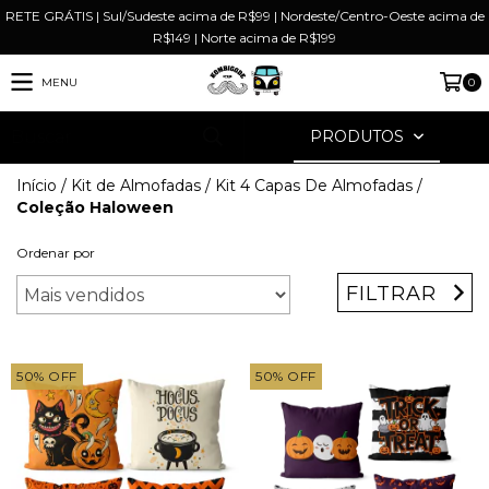
RETE GRÁTIS | Sul/Sudeste acima de R$99 | Nordeste/Centro-Oeste acima de
R$149 | Norte acima de R$199
MENU
0
PRODUTOS
Início
/
Kit de Almofadas
/
Kit 4 Capas De Almofadas
/
Coleção Haloween
Ordenar por
FILTRAR
50
%
OFF
50
%
OFF