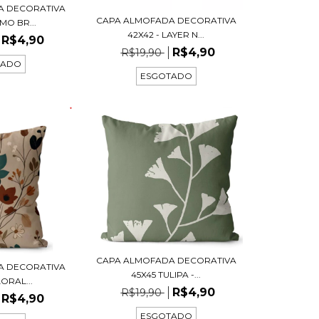
A DECORATIVA
CAPA ALMOFADA DECORATIVA
MO BR...
42X42 - LAYER N...
R$4,90
R$4,90
R$19,90
TADO
ESGOTADO
CAPA ALMOFADA DECORATIVA
A DECORATIVA
45X45 TULIPA -...
LORAL...
R$4,90
R$19,90
R$4,90
ESGOTADO