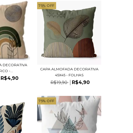
75
%
OFF
A DECORATIVA
CAPA ALMOFADA DECORATIVA
RCO -...
45X45 - FOLHAS
R$4,90
R$4,90
R$19,90
75
%
OFF