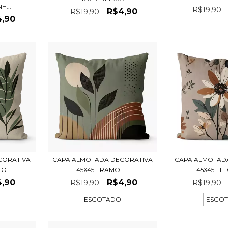
H...
R$19,90
R$4,90
R$19,90
4,90
CORATIVA
CAPA ALMOFADA DECORATIVA
CAPA ALMOFAD
O...
45X45 - RAMO -...
45X45 - FL
4,90
R$4,90
R$19,90
R$19,90
ESGOTADO
ESGO