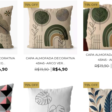
75
%
OFF
75
%
OFF
CAPA ALMOFAD
CORATIVA
CAPA ALMOFADA DECORATIVA
45X45 - A
G...
45X45 -ARCO VER...
R$19,90
4,90
R$4,90
R$19,90
75
%
OFF
75
%
OFF