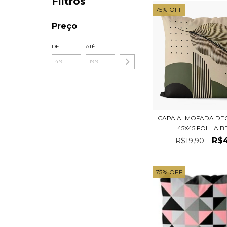
Filtros
75
%
OFF
Preço
DE
ATÉ
CAPA ALMOFADA DE
45X45 FOLHA BE
R$
R$19,90
75
%
OFF