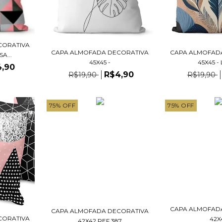
CORATIVA
CAPA ALMOFADA DECORATIVA
CAPA ALMOFAD
A...
45X45 -
45X45 -
4,90
R$4,90
R$19,90
R$19,90
75
%
OFF
75
%
OFF
CAPA ALMOFAD
CAPA ALMOFADA DECORATIVA
CORATIVA
42X
42X42 REF 387