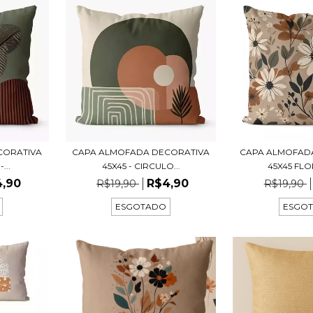
CORATIVA
CAPA ALMOFADA DECORATIVA
CAPA ALMOFAD
...
45X45 - CIRCULO...
45X45 FLOR
4,90
R$4,90
R$19,90
R$19,90
ESGOTADO
ESGO