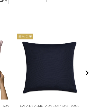
TADO
55 % OFF
16 % OFF
- SUA
CAPA DE ALMOFADA LISA 45X45 - AZUL
KIT 4 CAPA