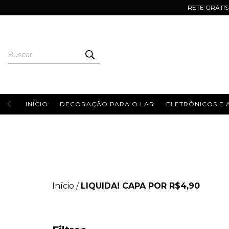
RETE GRÁTIS |
INÍCIO
DECORAÇÃO PARA O LAR
ELETRÔNICOS E 
Início
LIQUIDA! CAPA POR R$4,90
/