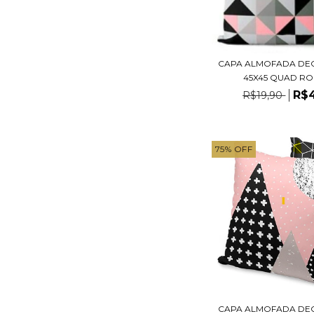
CAPA ALMOFADA DE
45X45 QUAD ROS
R$
R$19,90
75
%
OFF
CAPA ALMOFADA DE