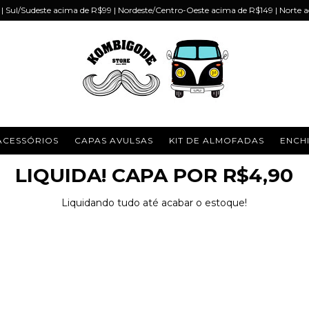
 Sul/Sudeste acima de R$99 | Nordeste/Centro-Oeste acima de R$149 | Norte 
ACESSÓRIOS
CAPAS AVULSAS
KIT DE ALMOFADAS
ENCH
LIQUIDA! CAPA POR R$4,90
Liquidando tudo até acabar o estoque!