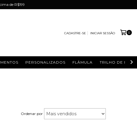
acima de R$199
0
CADASTRE-SE
INICIAR SESSÃO
IMENTOS
PERSONALIZADOS
FLÂMULA
TRILHO DE MESA
Ordenar por