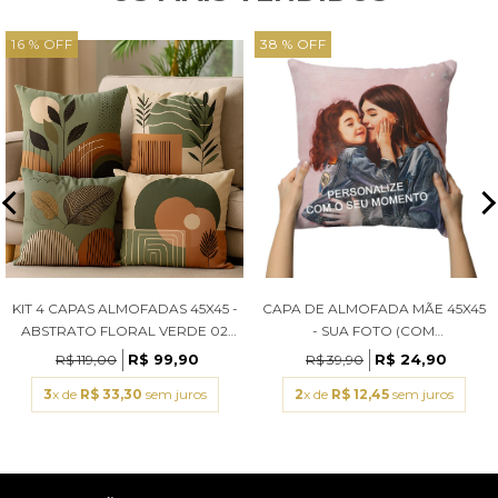
16 % OFF
38 % OFF
KIT 4 CAPAS ALMOFADAS 45X45 -
CAPA DE ALMOFADA MÃE 45X45
ABSTRATO FLORAL VERDE 02
- SUA FOTO (COM
(COM ENCHIMENTOS)
ENCHIMENTOS)
R$ 99,90
R$ 24,90
R$ 119,00
R$ 39,90
3
x de
R$ 33,30
sem juros
2
x de
R$ 12,45
sem juros