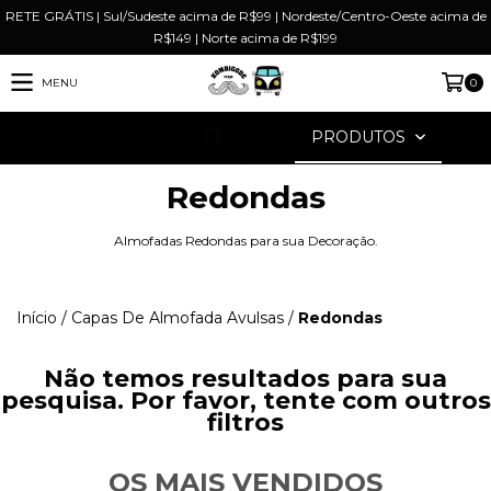
RETE GRÁTIS | Sul/Sudeste acima de R$99 | Nordeste/Centro-Oeste acima de
R$149 | Norte acima de R$199
MENU
0
PRODUTOS
Redondas
Almofadas Redondas para sua Decoração.
Início
/
Capas De Almofada Avulsas
/
Redondas
Não temos resultados para sua
pesquisa. Por favor, tente com outros
filtros
OS MAIS VENDIDOS