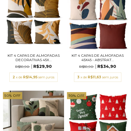
KIT 4 CAPAS DE ALMOFADAS
KIT 4 CAPAS DE ALMOFADAS
DECORATIVAS 45X...
45X45 - ABSTRAT...
R$29,90
R$34,90
R$59,90
R$59,90
2
x de
R$14,95
sem juros
3
x de
R$11,63
sem juros
50
%
OFF
50
%
OFF