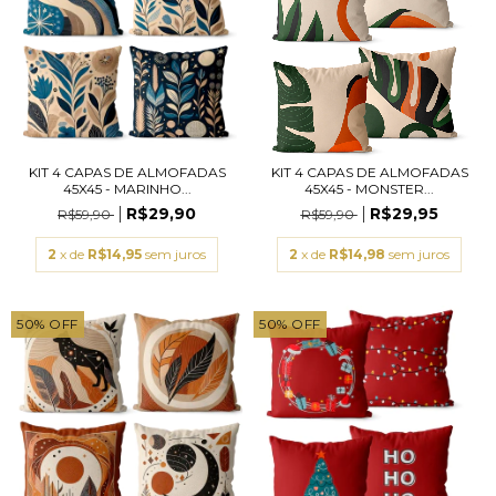
KIT 4 CAPAS DE ALMOFADAS
KIT 4 CAPAS DE ALMOFADAS
45X45 - MARINHO...
45X45 - MONSTER...
R$29,90
R$29,95
R$59,90
R$59,90
2
x de
R$14,95
sem juros
2
x de
R$14,98
sem juros
50
%
OFF
50
%
OFF