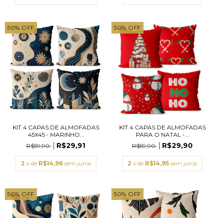
50
%
OFF
50
%
OFF
KIT 4 CAPAS DE ALMOFADAS
KIT 4 CAPAS DE ALMOFADAS
45X45 - MARINHO...
PARA O NATAL -...
R$29,91
R$29,90
R$59,90
R$59,90
2
x de
R$14,96
sem juros
2
x de
R$14,95
sem juros
50
%
OFF
50
%
OFF