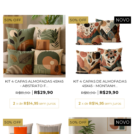
NOVO
50
%
OFF
50
%
OFF
KIT 4 CAPAS ALMOFADAS 45X45
KIT 4 CAPAS DE ALMOFADAS
- ABSTRATO F...
45X45 - MONTANH...
R$29,90
R$29,90
R$59,90
R$59,90
2
x de
R$14,95
sem juros
2
x de
R$14,95
sem juros
NOVO
50
%
OFF
50
%
OFF