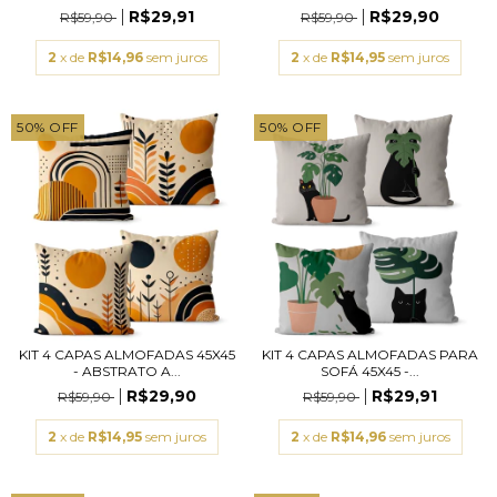
R$29,91
R$29,90
R$59,90
R$59,90
2
x de
R$14,96
sem juros
2
x de
R$14,95
sem juros
50
%
OFF
50
%
OFF
KIT 4 CAPAS ALMOFADAS 45X45
KIT 4 CAPAS ALMOFADAS PARA
- ABSTRATO A...
SOFÁ 45X45 -...
R$29,90
R$29,91
R$59,90
R$59,90
2
x de
R$14,95
sem juros
2
x de
R$14,96
sem juros