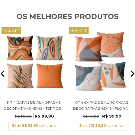
OS MELHORES PRODUTOS
16 % OFF
16 % OFF
KIT 4 CAPAS DE ALMOFADAS
KIT 4 CAPAS DE ALMOFADAS
DECORATIVAS 45X45 - TERROSO
DECORATIVAS 45X45 - FLORAL
II (COM ENCHIMENTOS)
TERRA (COM ENCHIMENTOS)
R$ 99,90
R$ 99,90
R$ 119,00
R$ 119,00
3
x de
R$ 33,30
sem juros
3
x de
R$ 33,30
sem juros