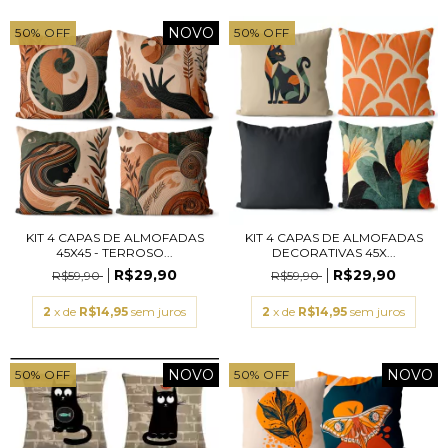
NOVO
50
%
OFF
50
%
OFF
KIT 4 CAPAS DE ALMOFADAS
KIT 4 CAPAS DE ALMOFADAS
45X45 - TERROSO...
DECORATIVAS 45X...
R$29,90
R$29,90
R$59,90
R$59,90
2
x de
R$14,95
sem juros
2
x de
R$14,95
sem juros
NOVO
NOVO
50
%
OFF
50
%
OFF