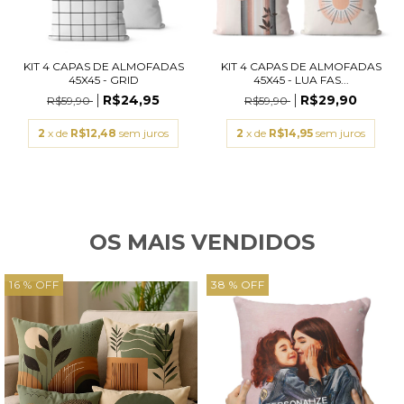
KIT 4 CAPAS DE ALMOFADAS
KIT 4 CAPAS DE ALMOFADAS
45X45 - GRID
45X45 - LUA FAS...
R$24,95
R$29,90
R$59,90
R$59,90
2
x de
R$12,48
sem juros
2
x de
R$14,95
sem juros
OS MAIS VENDIDOS
16 % OFF
38 % OFF