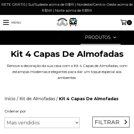
RETE GRÁTIS | Sul/Sudeste acima de R$99 | Nordeste/Centro-Oeste acima de
R$149 | Norte acima de R$199
MENU
0
PRODUTOS
Kit 4 Capas De Almofadas
Renove a decoração da sua casa com o Kit 4 Capas de Almofadas, com
estampas modernas e elegantes para dar um toque especial aos
ambientes.
Início
/
Kit de Almofadas
/
Kit 4 Capas De Almofadas
Ordenar por
FILTRAR