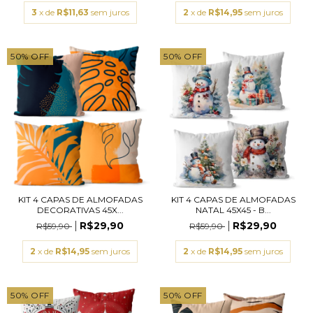
3
x de
R$11,63
sem juros
2
x de
R$14,95
sem juros
50
%
OFF
50
%
OFF
KIT 4 CAPAS DE ALMOFADAS
KIT 4 CAPAS DE ALMOFADAS
DECORATIVAS 45X...
NATAL 45X45 - B...
R$29,90
R$29,90
R$59,90
R$59,90
2
x de
R$14,95
sem juros
2
x de
R$14,95
sem juros
50
%
OFF
50
%
OFF