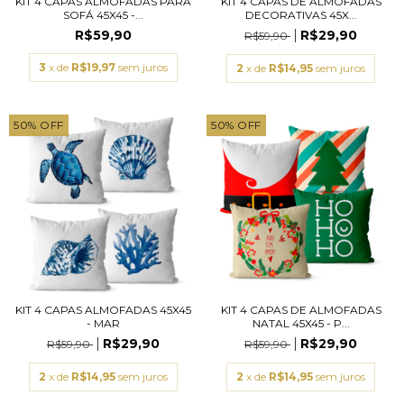
KIT 4 CAPAS ALMOFADAS PARA
KIT 4 CAPAS DE ALMOFADAS
SOFÁ 45X45 -...
DECORATIVAS 45X...
R$59,90
R$29,90
R$59,90
3
x de
R$19,97
sem juros
2
x de
R$14,95
sem juros
50
%
OFF
50
%
OFF
KIT 4 CAPAS ALMOFADAS 45X45
KIT 4 CAPAS DE ALMOFADAS
- MAR
NATAL 45X45 - P...
R$29,90
R$29,90
R$59,90
R$59,90
2
x de
R$14,95
sem juros
2
x de
R$14,95
sem juros