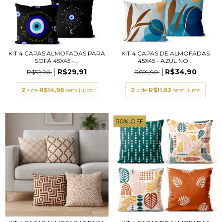
KIT 4 CAPAS ALMOFADAS PARA
KIT 4 CAPAS DE ALMOFADAS
SOFÁ 45X45 -...
45X45 - AZUL NO...
R$29,91
R$34,90
R$59,90
R$59,90
2
x de
R$14,96
sem juros
3
x de
R$11,63
sem juros
50
%
OFF