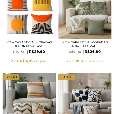
KIT 4 CAPAS DE ALMOFADAS
KIT 4 CAPAS DE ALMOFADAS
DECORATIVAS 45X...
45X45 - FLORAL...
R$29,90
R$29,90
R$59,90
R$59,90
2
x de
R$14,95
sem juros
2
x de
R$14,95
sem juros
50
%
OFF
50
%
OFF