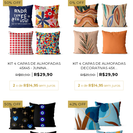
50
%
OFF
0
%
OFF
KIT 4 CAPAS DE ALMOFADAS
KIT 4 CAPAS DE ALMOFADAS
45X45 - JUNINA...
DECORATIVAS 45X...
R$29,90
R$29,90
R$59,90
R$29,90
2
x de
R$14,95
sem juros
2
x de
R$14,95
sem juros
50
%
OFF
42
%
OFF