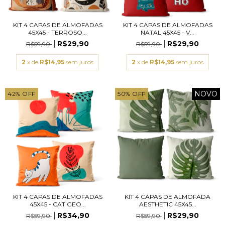
KIT 4 CAPAS DE ALMOFADAS
KIT 4 CAPAS DE ALMOFADAS
45X45 - TERROSO...
NATAL 45X45 - V...
R$29,90
R$29,90
R$59,90
R$59,90
2
x de
R$14,95
sem juros
2
x de
R$14,95
sem juros
NOVO
42
%
OFF
50
%
OFF
KIT 4 CAPAS DE ALMOFADAS
KIT 4 CAPAS DE ALMOFADA
45X45 - CAT GEO...
AESTHETIC 45X45...
R$34,90
R$29,90
R$59,90
R$59,90