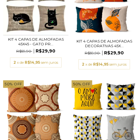
KIT 4 CAPAS DE ALMOFADAS
KIT 4 CAPAS DE ALMOFADAS
45X45 - GATO PR...
DECORATIVAS 45X...
R$29,90
R$59,90
R$29,90
R$59,90
2
x de
R$14,95
sem juros
2
x de
R$14,95
sem juros
50
%
OFF
50
%
OFF