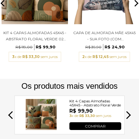
KIT 4 CAPAS ALMOFADAS 45X45 -
CAPA DE ALMOFADA MÃE 45X45
ABSTRATO FLORAL VERDE 02
- SUA FOTO (COM
(COM ENCHIMENTOS)
ENCHIMENTOS)
R$ 99,90
R$ 24,90
R$ 119,00
R$ 39,90
3
x de
R$ 33,30
sem juros
2
x de
R$ 12,45
sem juros