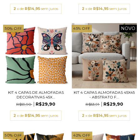
2
x de
R$14,95
sem juros
2
x de
R$14,95
sem juros
NOVO
50
%
OFF
45
%
OFF
KIT 4 CAPAS DE ALMOFADAS
KIT 4 CAPAS ALMOFADAS 45X45
DECORATIVAS 45X...
- ABSTRATO F...
R$29,90
R$29,90
R$59,90
R$53,91
2
x de
R$14,95
sem juros
2
x de
R$14,95
sem juros
50
%
OFF
42
%
OFF