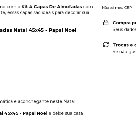
lino com o
Kit 4 Capas De Almofadas
com
Não sei meu CEP
e, essas capas são ideais para decorar sua
Compra p
Seus dados
adas Natal 45x45 - Papai Noel
Trocas e 
Se não gos
mática e aconchegante neste Natal!
l 45x45 - Papai Noel
e deixe sua casa