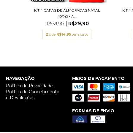
 NATAL
KIT 4 CAPAS DE ALMOFADAS NATAL
KIT 
45X45 - A...
0
R$29,90
R$59,90
2
x de
R$14,95
sem juros
NAVEGAÇÃO
MEIOS DE PAGAMENTO
Política de Privacidade
Política de Cancelamento
e Devoluções
FORMAS DE ENVIO