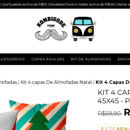
 Sul/Sudeste acima de R$99 | Nordeste/Centro-Oeste acima de R$149 | Norte 
ACESSÓRIOS
CAPAS AVULSAS
KIT DE ALMOFADAS
ENCH
mofadas
Kit 4 capas De Almofadas Natal
Kit 4 Capas D
/
/
KIT 4 C
45X45 - 
R
R$59,90
2
X DE
R$14,