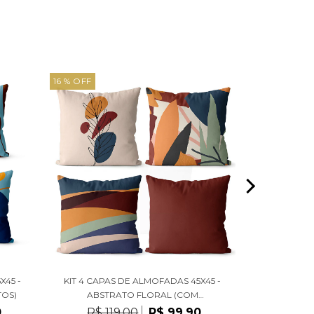
16 % OFF
38 % OFF
X45 -
KIT 4 CAPAS DE ALMOFADAS 45X45 -
CAPA DE A
TOS)
ABSTRATO FLORAL (COM
45X45 
ENCHIMENTOS)
0
R$ 119,00
R$ 99,90
R$ 3