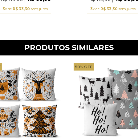
3
x de
R$ 33,30
sem juros
3
x de
R$ 33,30
sem juros
PRODUTOS SIMILARES
F
50
%
OFF