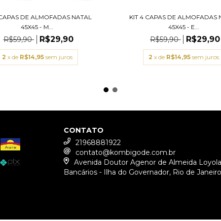
4 CAPAS DE ALMOFADAS NATAL
KIT 4 CAPAS DE ALMOFADAS 
45X45 - M...
45X45 - E...
R$29,90
R$29,90
R$59,90
R$59,90
2
x de
R$14,95
sem juros
2
x de
R$14,95
sem juros
CONTATO
21968881922
contato@kombigode.com.br
Avenida Doutor Agenor de Almeida Loyola,
Bancários - Ilha do Governador, Rio de Janeir