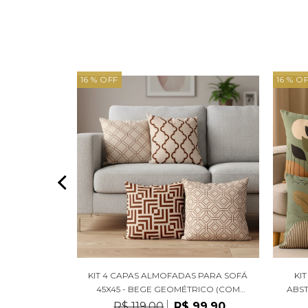
16 % OFF
16 % O
DAS 45X45 -
KIT 4 CAPAS ALMOFADAS PARA SOFÁ
KI
HIMENTOS)
45X45 - BEGE GEOMÉTRICO (COM
ABS
ENCHIMENTOS)
99,90
R$ 119,00
R$ 99,90