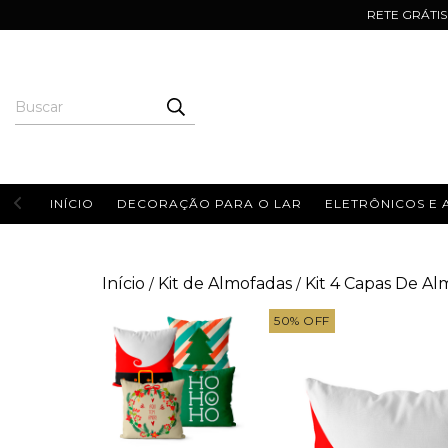
RETE GRÁTIS |
INÍCIO
DECORAÇÃO PARA O LAR
ELETRÔNICOS E 
Início
Kit de Almofadas
Kit 4 Capas De Al
/
/
50
%
OFF