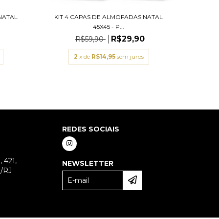
NATAL
KIT 4 CAPAS DE ALMOFADAS NATAL
KIT 4
45X45 - P...
R$29,90
R$59,90
2
x de
R$14,95
sem juros
REDES SOCIAIS
 421,
NEWSLETTER
o/RJ