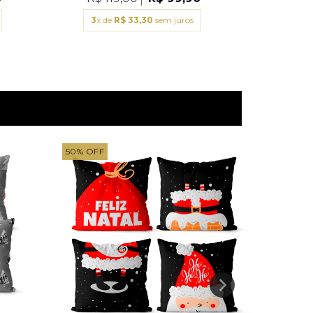
3
x de
R$ 33,30
sem juros
2
x d
50
%
OFF
50
%
OFF