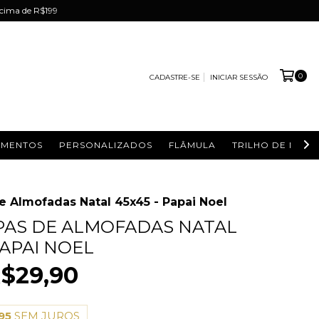
acima de R$199
0
CADASTRE-SE
INICIAR SESSÃO
IMENTOS
PERSONALIZADOS
FLÂMULA
TRILHO DE MESA
e Almofadas Natal 45x45 - Papai Noel
APAS DE ALMOFADAS NATAL
PAPAI NOEL
$29,90
95
SEM JUROS