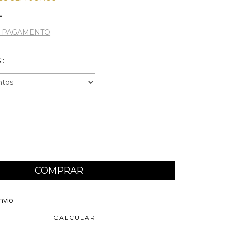
E PAGAMENTO
:
 CEP:
ALTERAR CEP
nvio
CALCULAR