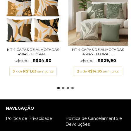
KIT 4 CAPAS DE ALMOFADAS
KIT 4 CAPAS DE ALMOFADAS
45X45 - FLORAL...
45X45 - FLORAL...
R$34,90
R$29,90
R$59,90
R$59,90
3
x de
R$11,63
sem juros
2
x de
R$14,95
sem juros
NAVEGAÇÃO
Política de Privacidade
Política de Cancelamento e
Devoluções