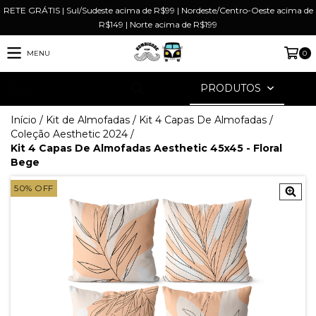
RETE GRÁTIS | Sul/Sudeste acima de R$99 | Nordeste/Centro-Oeste acima de
R$149 | Norte acima de R$199
MENU
0
PRODUTOS
Início
/
Kit de Almofadas
/
Kit 4 Capas De Almofadas
/
Coleção Aesthetic 2024
/
Kit 4 Capas De Almofadas Aesthetic 45x45 - Floral
Bege
50
%
OFF