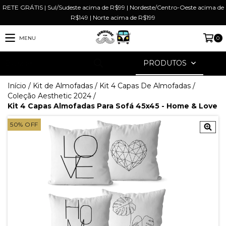
RETE GRÁTIS | Sul/Sudeste acima de R$99 | Nordeste/Centro-Oeste acima de
R$149 | Norte acima de R$199
MENU
0
PRODUTOS
Início
/
Kit de Almofadas
/
Kit 4 Capas De Almofadas
/
Coleção Aesthetic 2024
/
Kit 4 Capas Almofadas Para Sofá 45x45 - Home & Love
50
%
OFF