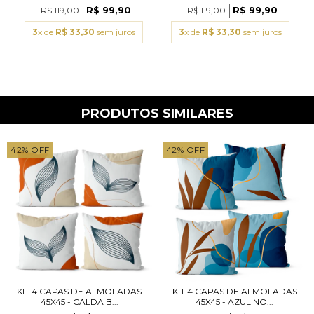
GEOMÉTRICO (COM
VERDE 02 (COM
R$ 99,90
R$ 99,90
R$ 119,00
R$ 119,00
ENCHIMENTOS)
ENCHIMENTOS)
3
x de
R$ 33,30
sem juros
3
x de
R$ 33,30
sem juros
PRODUTOS SIMILARES
42
%
OFF
42
%
OFF
KIT 4 CAPAS DE ALMOFADAS
KIT 4 CAPAS DE ALMOFADAS
45X45 - CALDA B...
45X45 - AZUL NO...